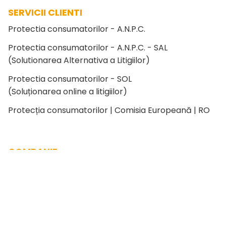
SERVICII CLIENTI
Protectia consumatorilor - A.N.P.C.
Protectia consumatorilor - A.N.P.C. - SAL
(Solutionarea Alternativa a Litigiilor)
Protectia consumatorilor - SOL
(Soluționarea online a litigiilor)
Protecția consumatorilor | Comisia Europeană | RO
COMPANIE
BIOPROSANO NATURA SRL
Romania, Iasi, Iasi, Șoseaua Nicolina 155 D, capăt CUG
Cod înreg. | CUI: RO32092860
Reg. Comerț: J22/1339/2013