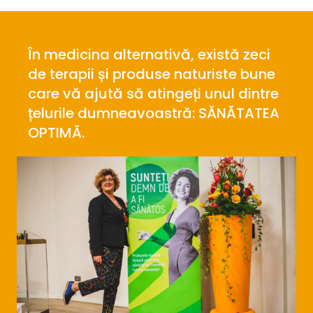
În medicina alternativă, există zeci
de terapii și produse naturiste bune
care vă ajută să atingeți unul dintre
țelurile dumneavoastră: SĂNĂTATEA
OPTIMĂ.